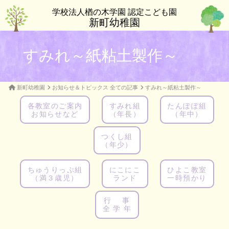
学校法人楢の木学園 認定こども園
新町幼稚園
すみれ～紙粘土製作～
新町幼稚園
お知らせ＆トピックス 全ての記事
すみれ～紙粘土製作～
各教室のご案内
すみれ組
たんぽぽ組
お知らせなど
（年長）
（年中）
つくし組
（年少）
ちゅうりっぷ組
にこにこ
ひよこ教室
（満３歳児）
ランド
一時預かり
行 事
全 学 年