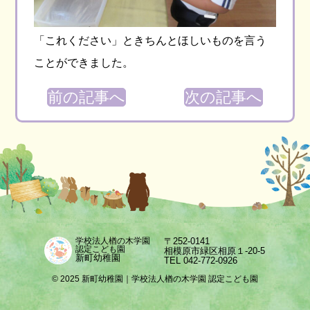
「これください」ときちんとほしいものを言う
ことができました。
前の記事へ
次の記事へ
〒252-0141
学校法人楢の木学園
認定こども園
相模原市緑区相原１-20-5
新町幼稚園
TEL 042-772-0926
© 2025 新町幼稚園｜学校法人楢の木学園 認定こども園