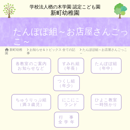
学校法人楢の木学園 認定こども園
新町幼稚園
たんぽぽ組～お店屋さんごっ
こ～
新町幼稚
お知らせ＆トピックス 全ての記
たんぽぽ組～お店屋さんごっこ
園
事
～
各教室のご案内
すみれ組
たんぽぽ組
お知らせなど
（年長）
（年中）
つくし組
（年少）
ちゅうりっぷ組
にこにこ
ひよこ教室
（満３歳児）
ランド
一時預かり
行 事
全 学 年