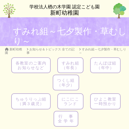
学校法人楢の木学園 認定こども園
新町幼稚園
すみれ組～七夕製作・草むし
り～
新町幼稚
お知らせ＆トピックス 全ての記
すみれ組～七夕製作・草むしり
園
事
～
各教室のご案内
すみれ組
たんぽぽ組
お知らせなど
（年長）
（年中）
つくし組
（年少）
ちゅうりっぷ組
にこにこ
ひよこ教室
（満３歳児）
ランド
一時預かり
行 事
全 学 年