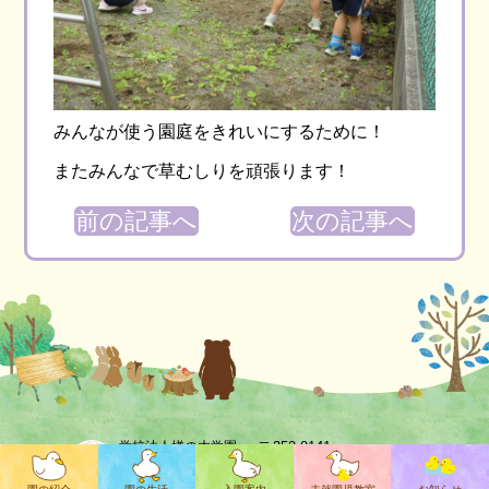
みんなが使う園庭をきれいにするために！
またみんなで草むしりを頑張ります！
前の記事へ
次の記事へ
〒252-0141
学校法人楢の木学園
認定こども園
相模原市緑区相原１-20-5
新町幼稚園
TEL 042-772-0926