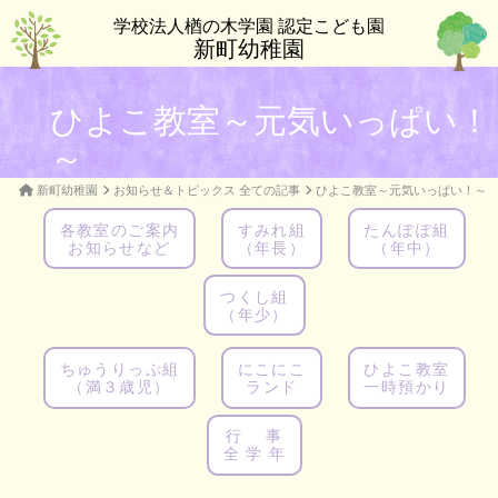
学校法人楢の木学園 認定こども園
新町幼稚園
ひよこ教室～元気いっぱい！
～
新町幼稚園
お知らせ＆トピックス 全ての記事
ひよこ教室～元気いっぱい！～
各教室のご案内
すみれ組
たんぽぽ組
お知らせなど
（年長）
（年中）
つくし組
（年少）
ちゅうりっぷ組
にこにこ
ひよこ教室
（満３歳児）
ランド
一時預かり
行 事
全 学 年