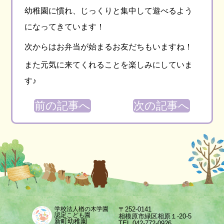
幼稚園に慣れ、じっくりと集中して遊べるよう
になってきています！
次からはお弁当が始まるお友だちもいますね！
また元気に来てくれることを楽しみにしていま
す♪
前の記事へ
次の記事へ
〒252-0141
学校法人楢の木学園
認定こども園
相模原市緑区相原１-20-5
新町幼稚園
TEL 042-772-0926