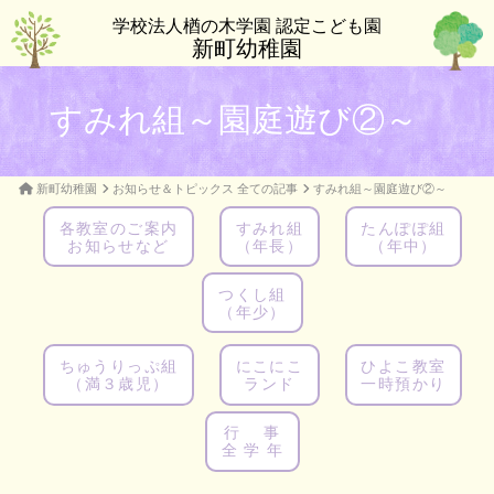
学校法人楢の木学園 認定こども園
新町幼稚園
すみれ組～園庭遊び②～
新町幼稚園
お知らせ＆トピックス 全ての記事
すみれ組～園庭遊び②～
各教室のご案内
すみれ組
たんぽぽ組
お知らせなど
（年長）
（年中）
つくし組
（年少）
ちゅうりっぷ組
にこにこ
ひよこ教室
（満３歳児）
ランド
一時預かり
行 事
全 学 年