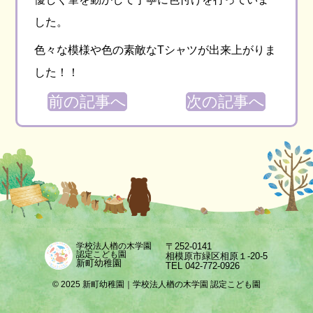
した。
色々な模様や色の素敵なTシャツが出来上がりま
した！！
前の記事へ
次の記事へ
〒252-0141
学校法人楢の木学園
認定こども園
相模原市緑区相原１-20-5
新町幼稚園
TEL 042-772-0926
© 2025 新町幼稚園｜学校法人楢の木学園 認定こども園