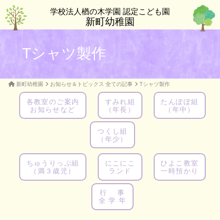
学校法人楢の木学園 認定こども園
新町幼稚園
Tシャツ製作
新町幼稚園
お知らせ＆トピックス 全ての記事
Tシャツ製作
各教室のご案内
すみれ組
たんぽぽ組
お知らせなど
（年長）
（年中）
つくし組
（年少）
ちゅうりっぷ組
にこにこ
ひよこ教室
（満３歳児）
ランド
一時預かり
行 事
全 学 年