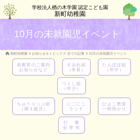
学校法人楢の木学園 認定こども園
新町幼稚園
10月の未就園児イベント
新町幼稚園
お知らせ＆トピックス 全ての記事
10月の未就園児イベント
各教室のご案内
すみれ組
たんぽぽ組
お知らせなど
（年長）
（年中）
つくし組
（年少）
ちゅうりっぷ組
にこにこ
ひよこ教室
（満３歳児）
ランド
一時預かり
行 事
全 学 年