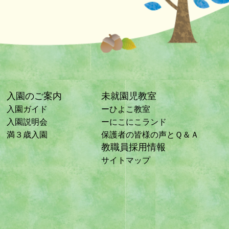
入園のご案内
未就園児教室
入園ガイド
ーひよこ教室
入園説明会
ーにこにこランド
満３歳入園
保護者の皆様の声とＱ＆Ａ
教職員採用情報
サイトマップ