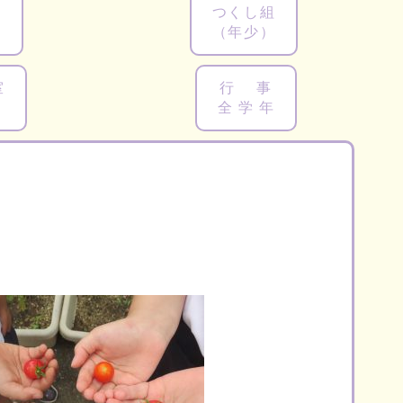
組
つくし組
（年少）
室
行 事
り
全 学 年