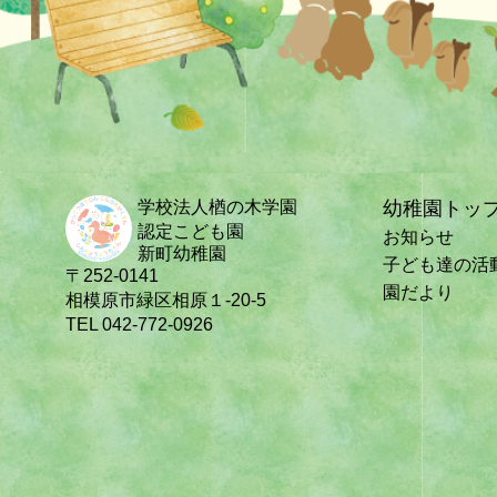
学校法人楢の木学園
幼稚園トッ
認定こども園
お知らせ
新町幼稚園
子ども達の活
〒252-0141
園だより
相模原市緑区相原１-20-5
TEL 042-772-0926