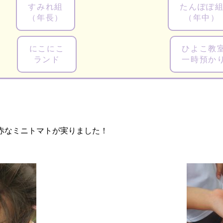
すみれ組
たんぽぽ
（年長）
（年中）
にこにこ
ひよこ教
ランド
一時預か
赤なミニトマトが実りました！