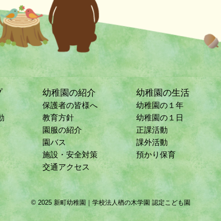
プ
幼稚園の紹介
幼稚園の生活
保護者の皆様へ
幼稚園の１年
動
教育方針
幼稚園の１日
園服の紹介
正課活動
園バス
課外活動
施設・安全対策
預かり保育
交通アクセス
© 2025 新町幼稚園｜学校法人楢の木学園 認定こども園