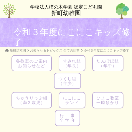
学校法人楢の木学園 認定こども園
新町幼稚園
令和３年度にこにこキッズ修
了
新町幼稚園
お知らせ＆トピックス 全ての記事
令和３年度にこにこキッズ修了
各教室のご案内
すみれ組
たんぽぽ組
お知らせなど
（年長）
（年中）
つくし組
（年少）
ちゅうりっぷ組
にこにこ
ひよこ教室
（満３歳児）
ランド
一時預かり
行 事
全 学 年