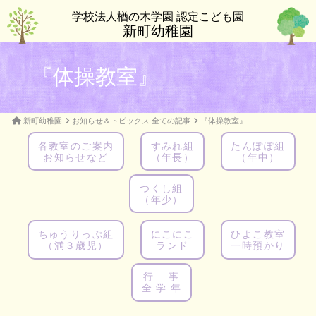
学校法人楢の木学園 認定こども園
新町幼稚園
『体操教室』
新町幼稚園
お知らせ＆トピックス 全ての記事
『体操教室』
各教室のご案内
すみれ組
たんぽぽ組
お知らせなど
（年長）
（年中）
つくし組
（年少）
ちゅうりっぷ組
にこにこ
ひよこ教室
（満３歳児）
ランド
一時預かり
行 事
全 学 年