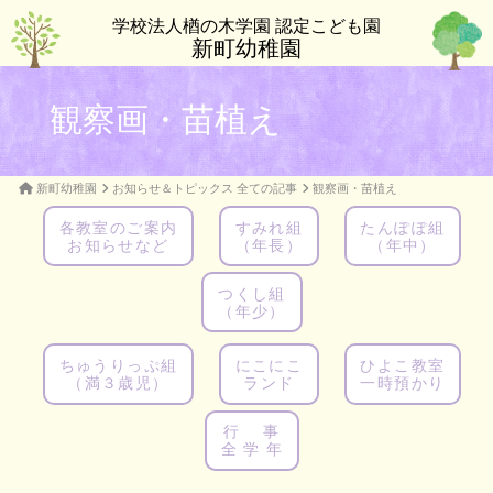
学校法人楢の木学園 認定こども園
新町幼稚園
観察画・苗植え
新町幼稚園
お知らせ＆トピックス 全ての記事
観察画・苗植え
各教室のご案内
すみれ組
たんぽぽ組
お知らせなど
（年長）
（年中）
つくし組
（年少）
ちゅうりっぷ組
にこにこ
ひよこ教室
（満３歳児）
ランド
一時預かり
行 事
全 学 年