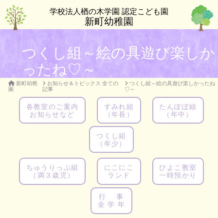
学校法人楢の木学園 認定こども園
新町幼稚園
つくし組～絵の具遊び楽しか
ったね♡～
新町幼稚
お知らせ＆トピックス 全ての
つくし組～絵の具遊び楽しかったね
園
記事
♡～
各教室のご案内
すみれ組
たんぽぽ組
お知らせなど
（年長）
（年中）
つくし組
（年少）
ちゅうりっぷ組
にこにこ
ひよこ教室
（満３歳児）
ランド
一時預かり
行 事
全 学 年