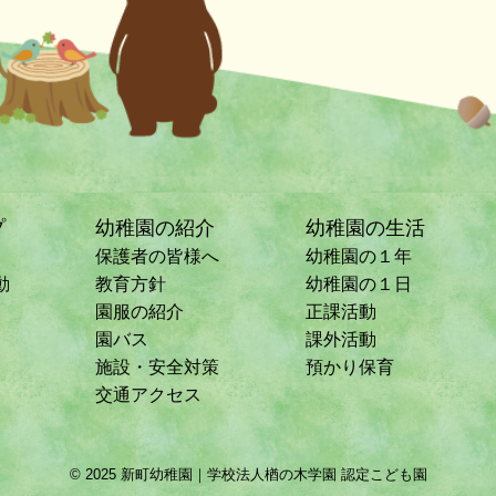
プ
幼稚園の紹介
幼稚園の生活
保護者の皆様へ
幼稚園の１年
動
教育方針
幼稚園の１日
園服の紹介
正課活動
園バス
課外活動
施設・安全対策
預かり保育
交通アクセス
© 2025 新町幼稚園｜学校法人楢の木学園 認定こども園