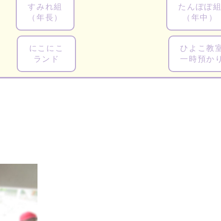
すみれ組
たんぽぽ
（年長）
（年中）
にこにこ
ひよこ教
ランド
一時預か