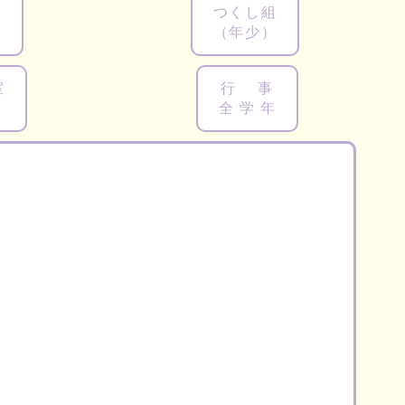
組
つくし組
（年少）
室
行 事
り
全 学 年