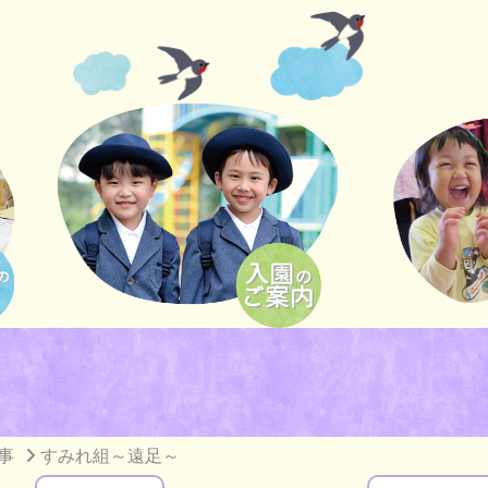
事
すみれ組～遠足～