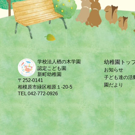
学校法人楢の木学園
幼稚園トッ
認定こども園
お知らせ
新町幼稚園
子ども達の活
〒252-0141
園だより
相模原市緑区相原１-20-5
TEL 042-772-0926