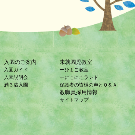
入園のご案内
未就園児教室
入園ガイド
ーひよこ教室
入園説明会
ーにこにこランド
満３歳入園
保護者の皆様の声とＱ＆Ａ
教職員採用情報
サイトマップ