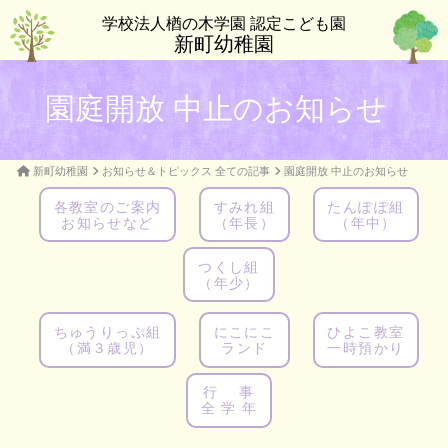
学校法人楢の木学園 認定こども園
新町幼稚園
園庭開放 中止のお知らせ
新町幼稚園
お知らせ＆トピックス 全ての記事
園庭開放 中止のお知らせ
各教室のご案内
すみれ組
たんぽぽ組
お知らせなど
（年長）
（年中）
つくし組
（年少）
ちゅうりっぷ組
にこにこ
ひよこ教室
（満３歳児）
ランド
一時預かり
行 事
全 学 年