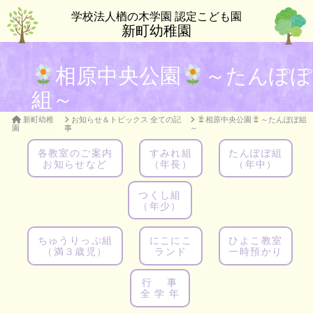
学校法人楢の木学園 認定こども園
新町幼稚園
相原中央公園
～たんぽぽ
組～
新町幼稚
お知らせ＆トピックス 全ての記
相原中央公園
～たんぽぽ組
園
事
～
各教室のご案内
すみれ組
たんぽぽ組
お知らせなど
（年長）
（年中）
つくし組
（年少）
ちゅうりっぷ組
にこにこ
ひよこ教室
（満３歳児）
ランド
一時預かり
行 事
全 学 年