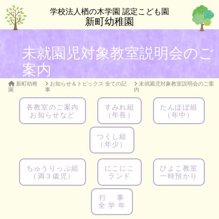
学校法人楢の木学園 認定こども園
新町幼稚園
未就園児対象教室説明会のご
案内
新町幼稚
お知らせ＆トピックス 全ての記
未就園児対象教室説明会のご案
園
事
内
各教室のご案内
すみれ組
たんぽぽ組
お知らせなど
（年長）
（年中）
つくし組
（年少）
ちゅうりっぷ組
にこにこ
ひよこ教室
（満３歳児）
ランド
一時預かり
行 事
全 学 年