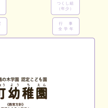
組
つくし組
（年少）
室
行 事
り
全 学 年