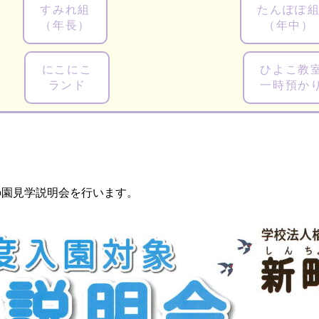
すみれ組
たんぽぽ
（年長）
（年中）
にこにこ
ひよこ教
ランド
一時預か
の園見学説明会を行います。