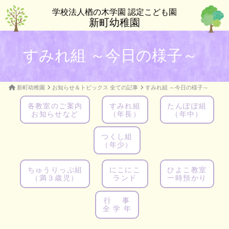
学校法人楢の木学園 認定こども園
新町幼稚園
すみれ組 ～今日の様子～
新町幼稚園
お知らせ＆トピックス 全ての記事
すみれ組 ～今日の様子～
各教室のご案内
すみれ組
たんぽぽ組
お知らせなど
（年長）
（年中）
つくし組
（年少）
ちゅうりっぷ組
にこにこ
ひよこ教室
（満３歳児）
ランド
一時預かり
行 事
全 学 年