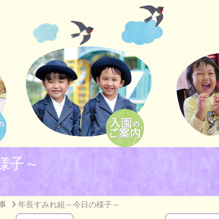
様子～
事
年長すみれ組～今日の様子～