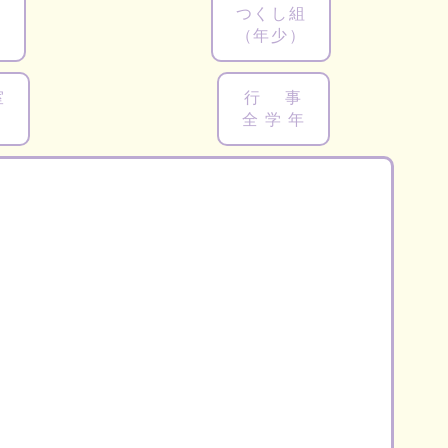
組
つくし組
（年少）
室
行 事
り
全 学 年