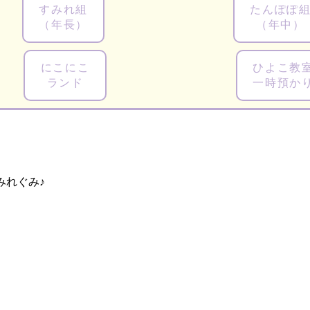
すみれ組
たんぽぽ
（年長）
（年中）
にこにこ
ひよこ教
ランド
一時預か
みれぐみ♪